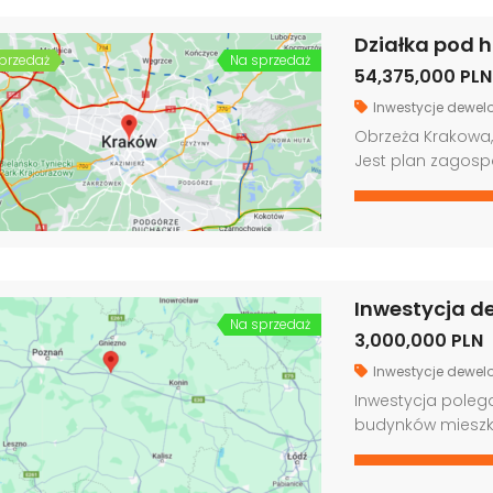
podziemnym (pow
zaawansowania
przedaż
Na sprzedaż
54,375,000 PLN
Inwestycje dewelo
Obrzeża Krakowa, 
Jest plan zagosp
wielorodzinne do 5
mieszkania premium
uchwała na zmian
70% powierzchni. J
Na sprzedaż
3,000,000 PLN
Inwestycje dewelo
Inwestycja polega
budynków mieszk
320 m2. W obu b
dwupoziomowe o 