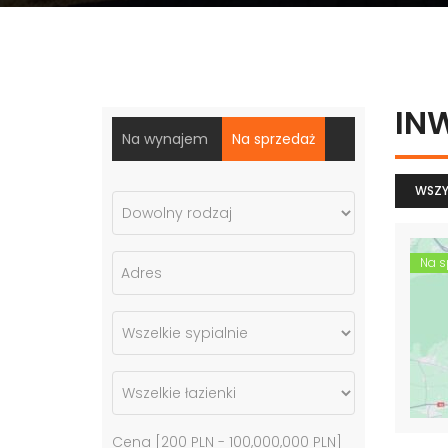
IN
Na wynajem
Na sprzedaż
WSZY
Na s
Cena [
200 PLN
-
100,000,000 PLN
]