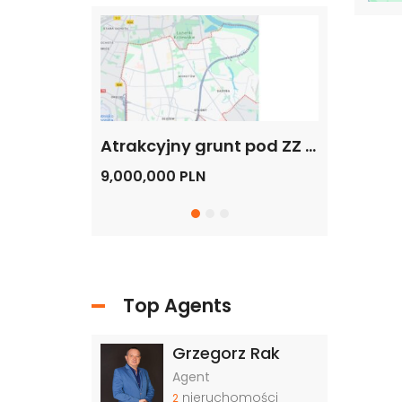
Grunt pod budowę, blisko metra, Warszawa
Atrakcyjny grunt pod ZZ – Mikroapartamenty, Hotel, Biurowiec, Warszawa -Dolny Mokotów
9,000,000 PLN
20,000,000
Top Agents
Grzegorz Rak
Agent
nieruchomości
2