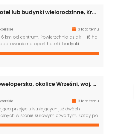
ierzchnia garażu – ponad 700 m2). Stan
…
Więcej →
Działka pod hotel lub budynki wielorodzinne, Kraków, woj.małopolskie
perskie
3 lata temu
6 km od centrum. Powierzchnia działki -16 ha.
odarowania na apart hotel i budynki
 pięter . Jest już gotowy projekt na
 – 96 tys. PUM i usługi 32 tys. PUM. Jest już
ę planu na większy PUM na mieszkania do
eśli ktoś…
Więcej →
Inwestycja deweloperska, okolice Wrześni, woj. wielkopolskie
perskie
3 lata temu
jąca przejęciu istniejących już dwóch
alnych w stanie surowym otwartym. Każdy po
udynku zaprojektowano 4 mieszkania
powierzchni 80 m2 każde. Lokale mają