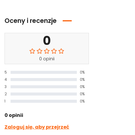
Oceny i recenzje
0
0 opinii
5
0%
4
0%
3
0%
2
0%
1
0%
0 opinii
Zaloguj się, aby przejrzeć