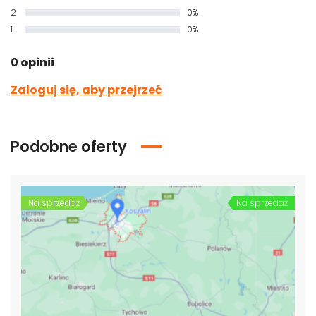
2
0%
1
0%
0 opinii
Zaloguj się, aby przejrzeć
Podobne oferty
Na sprzedaż
Na sprzedaż