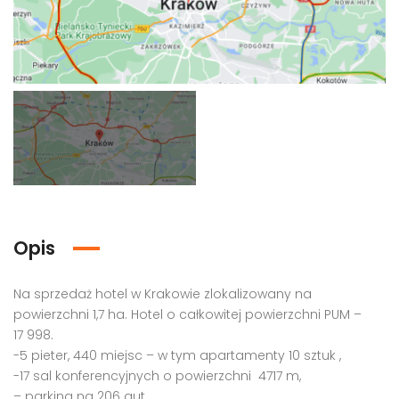
Grunt pod biurowiec, akademik, hotel, Warszawa
Grunt pod budowę, blisko metra, Warszawa
00,000 PLN
4,000,000 PLN
9,000
Opis
naleziono elementu
Nie znaleziono elementu
Na sprzedaż hotel w Krakowie zlokalizowany na
powierzchni 1,7 ha. Hotel o całkowitej powierzchni PUM –
17 998.
-5 pieter, 440 miejsc – w tym apartamenty 10 sztuk ,
-17 sal konferencyjnych o powierzchni 4717 m,
– parking na 206 aut,