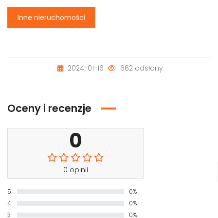
Inne nieruchomości
2024-01-16
662 odsłony
Oceny i recenzje
0
0 opinii
5
0%
4
0%
3
0%