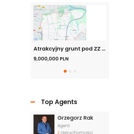
Grunt pod budowę, blisko metra, Warszawa
Atrakcyjny grunt pod ZZ – Mikroapartamenty, Hotel, Biurowiec, Warszawa -Dolny Mokotów
9,000,000 PLN
20,000,000
Top Agents
Grzegorz Rak
Agent
nieruchomości
2