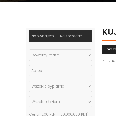
KU
Na wynajem
Na sprzedaż
WSZY
Nie zna
Cena [
200 PLN
-
100,000,000 PLN
]