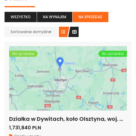
WSZYSTKO
NA WYNAJEM
NA SPRZEDAŻ
Sortowanie domyślne
Na sprzedaż
Na sprzedaż
Działka w Dywitach, koło Olsztyna, woj. warmińsko-mazurskie
1,731,840 PLN