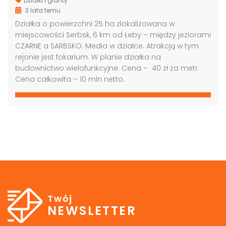
Działki i grunty
3 lata temu
Działka o powierzchni 25 ha zlokalizowana w
miejscowości Serbsk, 6 km od Łeby – między jeziorami
CZARNE a SARBSKO. Media w działce. Atrakcją w tym
rejonie jest fokarium. W planie działka na
Grunt pod biurowiec, akademik, hotel, Warszawa
Grunt pod budowę, blisko metra, Warszawa
budownictwo wielofunkcyjne. Cena – 40 zł za metr.
Cena całkowita – 10 mln netto.
00,000 PLN
4,000,000 PLN
9,000
Twój
NEWSLETTER