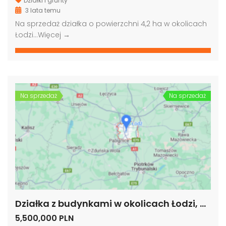
Działki i grunty
3 lata temu
Na sprzedaż działka o powierzchni 4,2 ha w okolicach
Łodzi…
Więcej →
Grunt pod biurowiec, akademik, hotel, Warszawa
Grunt pod budowę, blisko metra, Warszawa
00,000 PLN
4,000,000 PLN
9,000
Na sprzedaż
Na sprzedaż
Działka z budynkami w okolicach Łodzi, woj. łódzkie
5,500,000 PLN