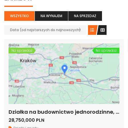
WSZYSTKO
NA WYNAJEM
NA SPRZEDAŻ
Data (od najstarszych do najnowszych)
Na sprzedaż
Na sprzedaż
Działka na budownictwo jednorodzinne, Zakrzów, woj. małopolskie
28,750,000 PLN