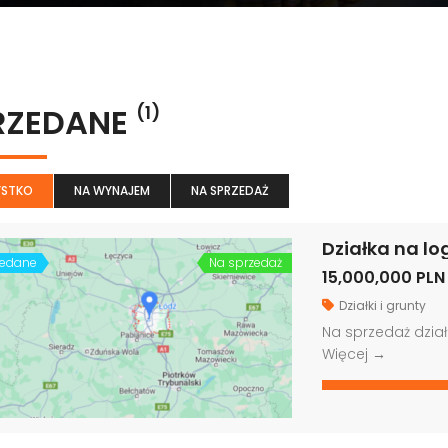
RZEDANE
(1)
STKO
NA WYNAJEM
NA SPRZEDAŻ
Działka na lo
zedane
Na sprzedaż
15,000,000 PLN
Działki i grunty
Na sprzedaż dział
Więcej →