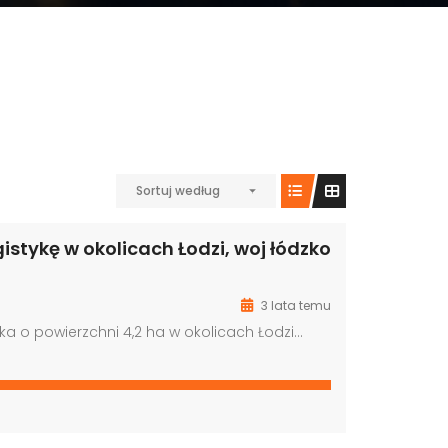
Sortuj według
gistykę w okolicach Łodzi, woj łódzko
3 lata temu
ka o powierzchni 4,2 ha w okolicach Łodzi…