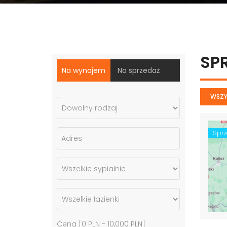
SP
Na wynajem
Na sprzedaż
WSZY
Spr
Cena [
0 PLN
-
10,000 PLN
]