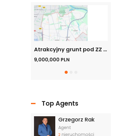
Grunt pod budowę, blisko metra, Warszawa
Atrakcyjny grunt pod ZZ – Mikroapartamenty, Hotel, Biurowiec, Warszawa -Dolny Mokotów
9,000,000 PLN
20,000,000
Top Agents
Grzegorz Rak
Agent
nieruchomości
2