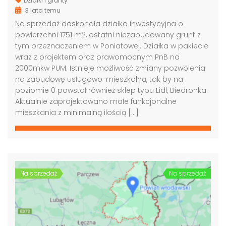
Działki i grunty
3 lata temu
Na sprzedaż doskonała działka inwestycyjna o
powierzchni 1751 m2, ostatni niezabudowany grunt z
tym przeznaczeniem w Poniatowej. Działka w pakiecie
wraz z projektem oraz prawomocnym PnB na
Grunt pod biurowiec, akademik, hotel, Warszawa
Grunt pod budowę, blisko metra, Warszawa
2000mkw PUM. Istnieje możliwość zmiany pozwolenia
na zabudowę usługowo-mieszkalną, tak by na
00,000 PLN
4,000,000 PLN
9,000
poziomie 0 powstał również sklep typu Lidl, Biedronka.
Aktualnie zaprojektowano małe funkcjonalne
mieszkania z minimalną ilością […]
Na sprzedaż
Na sprzedaż