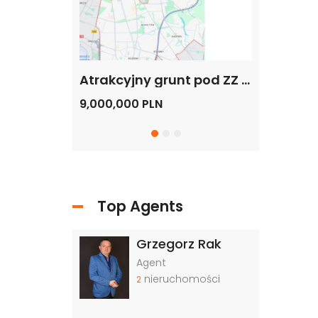
Grunt pod budowę, blisko metra, Warszawa
Atrakcyjny grunt pod ZZ – Mikroapartamenty, Hotel, Biurowiec, Warszawa -Dolny Mokotów
9,000,000 PLN
20,000,000
Top Agents
Grzegorz Rak
Agent
nieruchomości
2