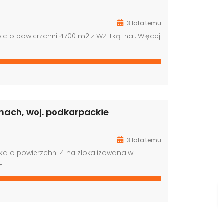
3 lata temu
wie o powierzchni 4700 m2 z WZ-tką na…
Więcej
nach, woj. podkarpackie
3 lata temu
ka o powierzchni 4 ha zlokalizowana w
→