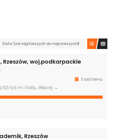
Data (od najstarszych do najnowszych)
ą, Rzeszów, woj.podkarpackie
N
3 lata temu
ą 5,5 tyś m i halą…
Więcej →
kademik, Rzeszów