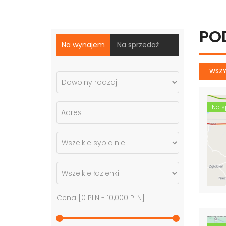
PO
Na wynajem
Na sprzedaż
WSZY
Na s
Cena [
0 PLN
-
10,000 PLN
]