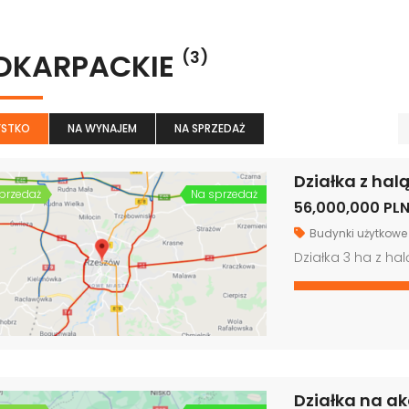
DKARPACKIE
(3)
STKO
NA WYNAJEM
NA SPRZEDAŻ
Działka z hal
przedaż
Na sprzedaż
56,000,000 PL
Budynki użytkowe
Działka 3 ha z hal
Działka na a