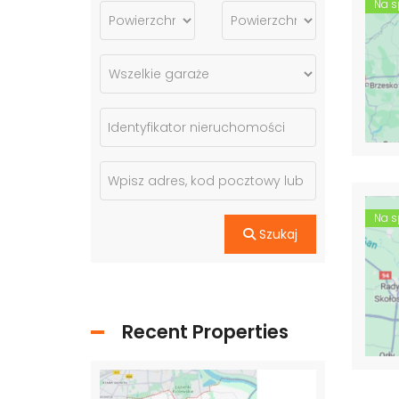
Na s
Na s
Szukaj
Recent Properties