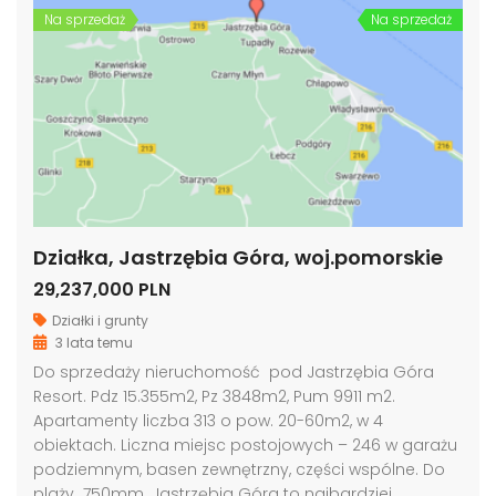
Na sprzedaż
Na sprzedaż
Działka, Jastrzębia Góra, woj.pomorskie
29,237,000 PLN
Działki i grunty
3 lata temu
Do sprzedaży nieruchomość pod Jastrzębia Góra
Resort. Pdz 15.355m2, Pz 3848m2, Pum 9911 m2.
Apartamenty liczba 313 o pow. 20-60m2, w 4
obiektach. Liczna miejsc postojowych – 246 w garażu
podziemnym, basen zewnętrzny, części wspólne. Do
plaży 750mm. Jastrzębia Góra to najbardziej