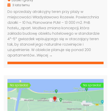
Działki i grunty
3 lata temu
Do sprzedaży atrakcyjny teren przy plaży w
miejscowości Władysławowo Rozewie. Powierzchnia
działki – 10 ha, Planowane PUM – 13 000 m2. PnB
hotelu_apart. Możliwa zmiana koncepcji, która
zakłada budowę obiektu hotelowego w standardzie
Grunt pod biurowiec, akademik, hotel, Warszawa
Grunt pod budowę, blisko metra, Warszawa
4*-5* gwiazdek wpisującego się w otaczający teren
tak, by stanowił jego naturalne rozwinięcie i
00,000 PLN
4,000,000 PLN
9,000
uzupełnienie. W obiekcie planuje się ponad 200
apartamentów…
Więcej →
Na sprzedaż
Na sprzedaż