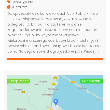
Działki i grunty
3 lata temu
Do sprzedaży działka w okolicach Ustki (ok. 6 km do
Ustki) w miejscowości Wytowno, zlokalizowana w
odległości 1,5 km od morza. Teren w planie
zagospodarowania przeznaczony na miasteczko-
około 250 tyś pum w tym mieszkaniówka
wielorodzinna, szeregowce, budynki do 4 pięter, jak i
powierzchnie handlowo- usługowe ,hotele itd. Działka
85 ha. Są uzgodnione drogi wjazdowe jak i…
Więcej →
Na sprzedaż
Na sprzedaż