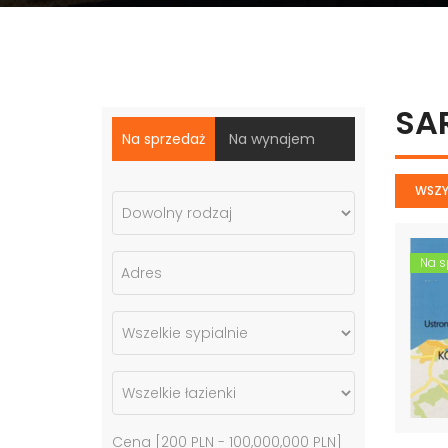
SA
Na sprzedaż
Na wynajem
WSZY
Na s
Cena [
200 PLN
-
100,000,000 PLN
]