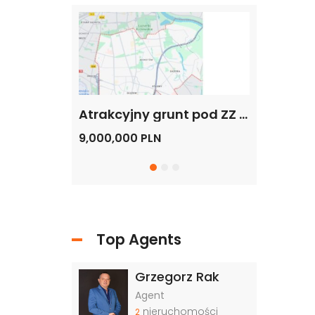
Grunt pod budowę, blisko metra, Warszawa
Atrakcyjny grunt pod ZZ – Mikroapartamenty, Hotel, Biurowiec, Warszawa -Dolny Mokotów
9,000,000 PLN
20,000,000
Top Agents
Grzegorz Rak
Agent
nieruchomości
2