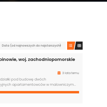
Data (od najnowszych do najstarszych)
rbinowie, woj. zachodniopomorskie
3 lata temu
 działki pod budowę dwóch
cyjnych apartamentowców w malowniczym…