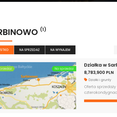
RBINOWO
(1)
STKO
NA SPRZEDAŻ
NA WYNAJEM
Działka w Sa
przedaż
Na sprzedaż
8,783,900 PLN
Działki i grunty
Oferta sprzedaży
czterokondygna
Więcej →