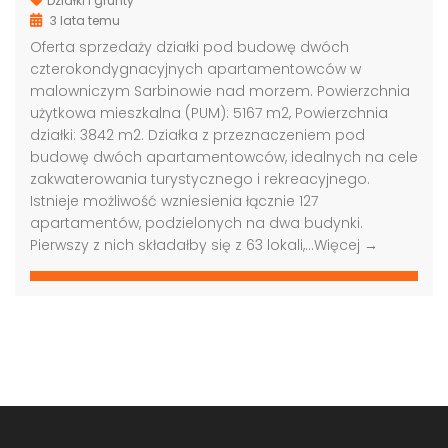
Działki i grunty
3 lata temu
Oferta sprzedaży działki pod budowę dwóch
czterokondygnacyjnych apartamentowców w
malowniczym Sarbinowie nad morzem. Powierzchnia
użytkowa mieszkalna (PUM): 5167 m2, Powierzchnia
działki: 3842 m2. Działka z przeznaczeniem pod
Grunt pod biurowiec, akademik, hotel, Warszawa
Grunt pod budowę, blisko metra, Warszawa
budowę dwóch apartamentowców, idealnych na cele
zakwaterowania turystycznego i rekreacyjnego.
00,000 PLN
4,000,000 PLN
9,000
Istnieje możliwość wzniesienia łącznie 127
apartamentów, podzielonych na dwa budynki.
Pierwszy z nich składałby się z 63 lokali,…
Więcej →