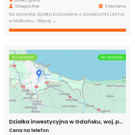
Działki i grunty
Grzegorz Rak
3 lata temu
Na sprzedaż działka budowlana o powierzchni 1,44 ha
w Malborku….
Więcej →
Grunt pod biurowiec, akademik, hotel, Warszawa
Grunt pod budowę, blisko metra, Warszawa
00,000 PLN
4,000,000 PLN
9,000
Na sprzedaż
Na sprzedaż
Działka inwestycyjna w Gdańsku, woj. pomorskie
Cena na telefon