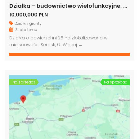
Działka – budownictwo wielofunkcyjne, okolice Łeby, woj. pomorskie
10,000,000 PLN
Działki i grunty
3 lata temu
Działka o powierzchni 25 ha zlokalizowana w
miejscowości Serbsk, 6…
Więcej →
Na sprzedaż
Na sprzedaż