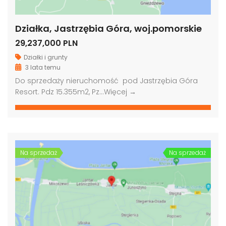
Działka, Jastrzębia Góra, woj.pomorskie
29,237,000 PLN
Działki i grunty
3 lata temu
Do sprzedaży nieruchomość pod Jastrzębia Góra
Resort. Pdz 15.355m2, Pz…
Więcej →
Na sprzedaż
Na sprzedaż