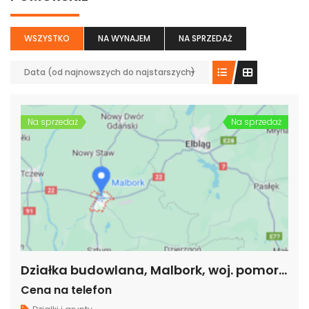
WSZYSTKO
NA WYNAJEM
NA SPRZEDAŻ
Data (od najnowszych do najstarszych)
Na sprzedaż
Na sprzedaż
Działka budowlana, Malbork, woj. pomorskie
Cena na telefon