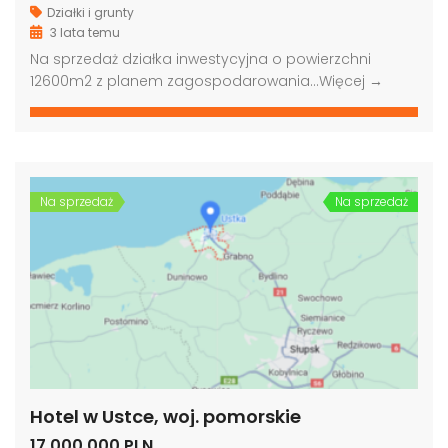
Działki i grunty
3 lata temu
Na sprzedaż działka inwestycyjna o powierzchni
12600m2 z planem zagospodarowania…
Więcej →
Na sprzedaż
Na sprzedaż
Hotel w Ustce, woj. pomorskie
17,000,000 PLN