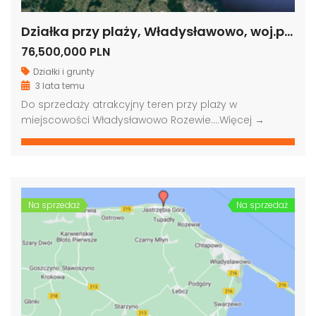
Działka przy plaży, Władysławowo, woj.pomorskie
76,500,000 PLN
Działki i grunty
3 lata temu
Do sprzedaży atrakcyjny teren przy plaży w
miejscowości Władysławowo Rozewie….
Więcej →
Na sprzedaż
Na sprzedaż