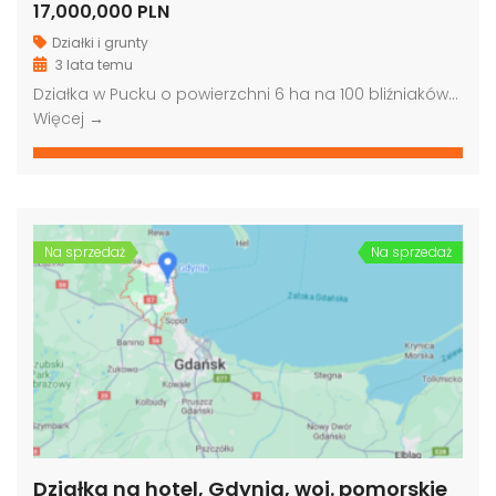
17,000,000 PLN
Działki i grunty
3 lata temu
Działka w Pucku o powierzchni 6 ha na 100 bliźniaków…
Więcej →
Na sprzedaż
Na sprzedaż
Działka na hotel, Gdynia, woj. pomorskie