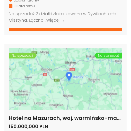
Działki i grunty
3 lata temu
Na sprzedaż 2 działki zlokalizowane w Dywitach koło
Olsztyna. Łączna…
Więcej →
Grunt pod biurowiec, akademik, hotel, Warszawa
Grunt pod budowę, blisko metra, Warszawa
00,000 PLN
4,000,000 PLN
9,000
Na sprzedaż
Na sprzedaż
Hotel na Mazurach, woj. warmińsko-mazurskie
150,000,000 PLN