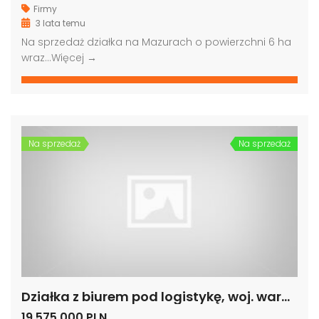
Firmy
3 lata temu
Na sprzedaż działka na Mazurach o powierzchni 6 ha
wraz…
Więcej →
Na sprzedaż
Na sprzedaż
Działka z biurem pod logistykę, woj. warmińsko-mazurskie
19,575,000 PLN