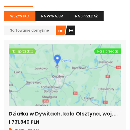
WSZYSTKO
NA WYNAJEM
NA SPRZEDAŻ
Sortowanie domyślne
Na sprzedaż
Na sprzedaż
Działka w Dywitach, koło Olsztyna, woj. warmińsko-mazurskie
1,731,840 PLN