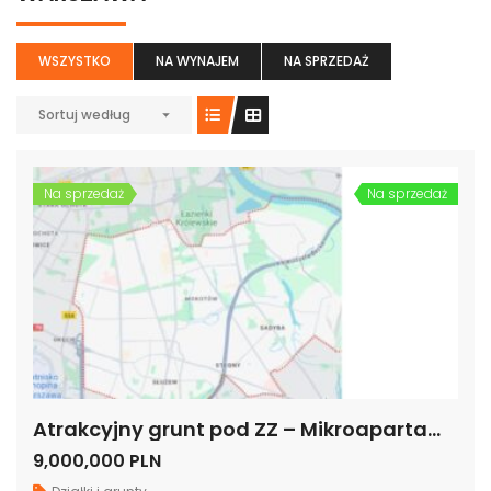
WSZYSTKO
NA WYNAJEM
NA SPRZEDAŻ
Sortuj według
Na sprzedaż
Na sprzedaż
Atrakcyjny grunt pod ZZ – Mikroapartamenty, Hotel, Biurowiec, Warszawa -Dolny Mokotów
9,000,000 PLN