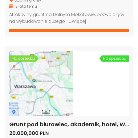
Działki i grunty
2 lata temu
Atrakcyjny grunt na Dolnym Mokotowie, pozwalający
na wybudowanie dużego –…
Więcej →
Grunt pod biurowiec, akademik, hotel, Warszawa
Grunt pod budowę, blisko metra, Warszawa
00,000 PLN
4,000,000 PLN
9,000
Na sprzedaż
Na sprzedaż
Grunt pod biurowiec, akademik, hotel, Warszawa
20,000,000 PLN