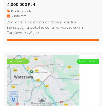
4,000,000 PLN
Działki i grunty
2 lata temu
Znakomicie położona, atrakcyjna działka
inwestycyjna, zlokalizowana na warszawskim
Targówku –…
Więcej →
Na sprzedaż
Na sprzedaż