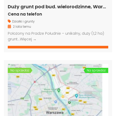
Duży grunt pod bud. wielorodzinne, Warszawa Praga Południe
Cena na telefon
Działki i grunty
2 lata temu
Położony na Pradze Południe – unikalny, duży (1,2 ha)
grunt…
Więcej →
Na sprzedaż
Na sprzedaż