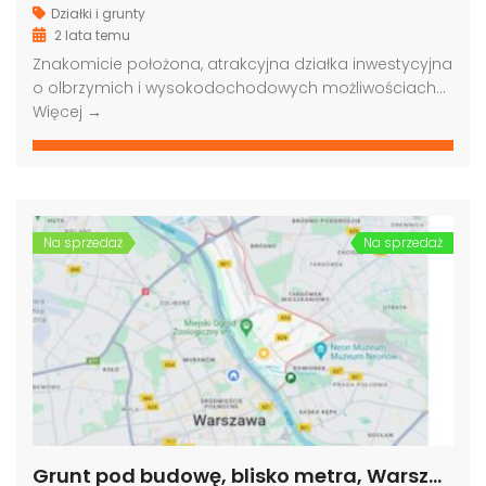
Działki i grunty
2 lata temu
Znakomicie położona, atrakcyjna działka inwestycyjna
o olbrzymich i wysokodochodowych możliwościach…
Więcej →
Na sprzedaż
Na sprzedaż
Grunt pod budowę, blisko metra, Warszawa