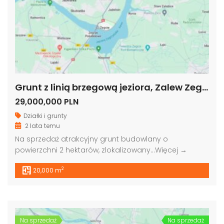
Grunt z linią brzegową jeziora, Zalew Zegrzyński
29,000,000 PLN
Działki i grunty
2 lata temu
Na sprzedaż atrakcyjny grunt budowlany o
powierzchni 2 hektarów, zlokalizowany…
Więcej →
2
20,000 m
Na sprzedaż
Na sprzedaż