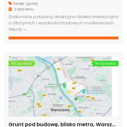
Działki i grunty
2 lata temu
Znakomicie położona, atrakcyjna działka inwestycyjna
o olbrzymich i wysokodochodowych możliwościach…
Więcej →
Na sprzedaż
Na sprzedaż
Grunt pod budowę, blisko metra, Warszawa