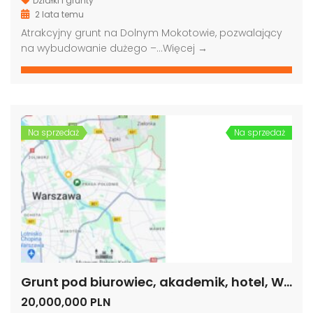
Działki i grunty
2 lata temu
Atrakcyjny grunt na Dolnym Mokotowie, pozwalający
na wybudowanie dużego –…
Więcej →
Grunt pod biurowiec, akademik, hotel, Warszawa
Grunt pod budowę, blisko metra, Warszawa
00,000 PLN
4,000,000 PLN
9,000
Na sprzedaż
Na sprzedaż
Grunt pod biurowiec, akademik, hotel, Warszawa
20,000,000 PLN