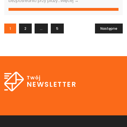
bezpośrednio przy plaży…
Więcej →
1
2
…
5
Następne
Twój
NEWSLETTER