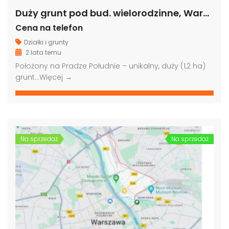
Duży grunt pod bud. wielorodzinne, Warszawa Praga Południe
Cena na telefon
Działki i grunty
2 lata temu
Położony na Pradze Południe – unikalny, duży (1,2 ha)
grunt…
Więcej →
Na sprzedaż
Na sprzedaż