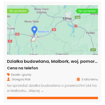
Na sprzedaż
Na sprzedaż
Działka budowlana, Malbork, woj. pomorskie
Cena na telefon
Działki i grunty
Grzegorz Rak
3 lata temu
Na sprzedaż działka budowlana o powierzchni 1,44 ha
w Malborku….
Więcej →