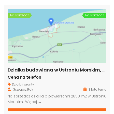
Na sprzedaż
Na sprzedaż
Działka budowlana w Ustroniu Morskim, woj. zachodniopomorskie
Cena na telefon
Działki i grunty
Grzegorz Rak
3 lata temu
Na sprzedaż działka o powierzchni 2850 m2 w Ustroniu
Morskim…
Więcej →