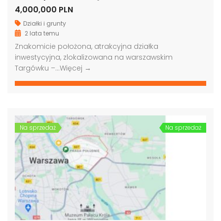
4,000,000 PLN
Działki i grunty
2 lata temu
Znakomicie położona, atrakcyjna działka
inwestycyjna, zlokalizowana na warszawskim
Targówku –…
Więcej →
Na sprzedaż
Na sprzedaż