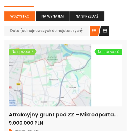
WSZYSTKO
NA WYNAJEM
NA SPRZEDAŻ
Data (od najnowszych do najstarszych)
Na sprzedaż
Na sprzedaż
Atrakcyjny grunt pod ZZ – Mikroapartamenty, Hotel, Biurowiec, Warszawa -Dolny Mokotów
9,000,000 PLN