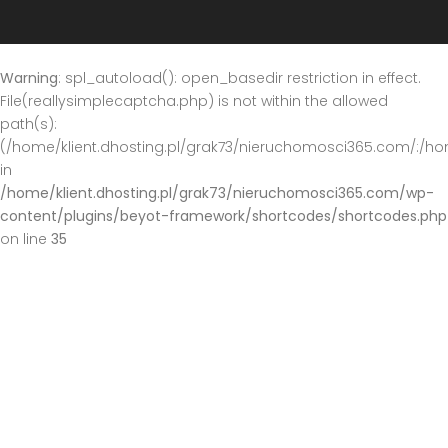
Warning
: spl_autoload(): open_basedir restriction in effect.
File(reallysimplecaptcha.php) is not within the allowed
path(s):
(/home/klient.dhosting.pl/grak73/nieruchomosci365.com/:/ho
in
/home/klient.dhosting.pl/grak73/nieruchomosci365.com/wp-
content/plugins/beyot-framework/shortcodes/shortcodes.php
on line
35